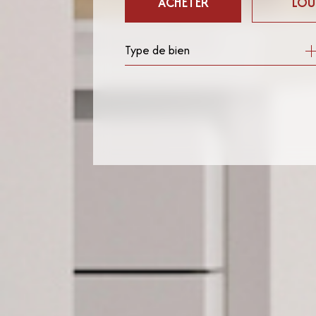
ACHETER
LOU
Type de bien
de l'ancien
à l'ann
de l'immo pro
de l'im