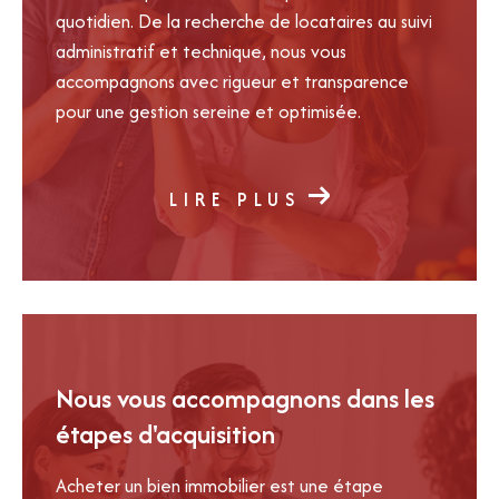
quotidien. De la recherche de locataires au suivi
plus rapidement et dans les meilleures conditions.
administratif et technique, nous vous
Contactez IMMOASSOCIÉS GESTION pour
accompagnons avec rigueur et transparence
réaliser votre estimation immobilière à Mérignac
pour une gestion sereine et optimisée.
et obtenir des conseils personnalisés adaptés à
votre projet.
LIRE PLUS
Nous vous accompagnons dans les
étapes d'acquisition
Acheter un bien immobilier est une étape