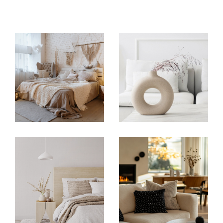
Transaction immobilière
Spécialiste de la
transaction immobilière à Méri
gnac,
IMMOASSOCIÉS GESTION accompagne
vendeurs et acquéreurs dans tous leurs projets
immobiliers. Grâce à notre parfaite connaissance
du marché immobilier à Mérignac et dans la
métropole bordelaise, nous vous aidons à vendre
ou acheter un bien dans les meilleures conditions.
Maison familiale, appartement, investissement
locatif ou résidence principale : notre équipe vous
conseille à chaque étape de votre projet
immobilier. Notre objectif est de vous proposer un
accompagnement personnalisé, réactif et
efficace afin de sécuriser votre transaction
immobilière à Mérignac.