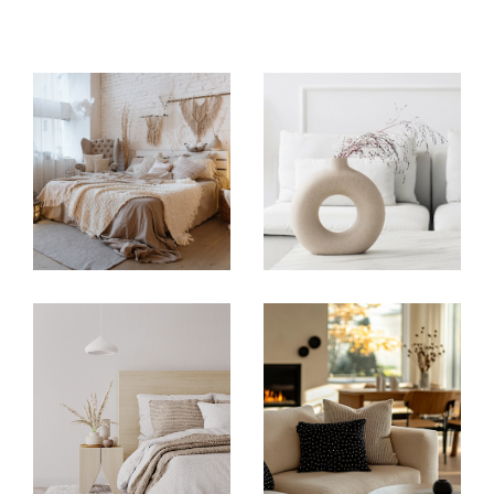
Transaction immobilière
Spécialiste de la
transaction immobilière à Méri
gnac,
IMMOASSOCIÉS GESTION accompagne
vendeurs et acquéreurs dans tous leurs projets
immobiliers. Grâce à notre parfaite connaissance
du marché immobilier à Mérignac et dans la
métropole bordelaise, nous vous aidons à vendre
ou acheter un bien dans les meilleures conditions.
Maison familiale, appartement, investissement
locatif ou résidence principale : notre équipe vous
conseille à chaque étape de votre projet
immobilier. Notre objectif est de vous proposer un
accompagnement personnalisé, réactif et
efficace afin de sécuriser votre transaction
immobilière à Mérignac.