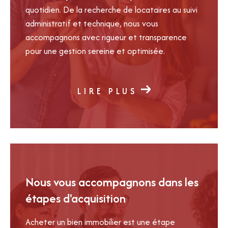
quotidien. De la recherche de locataires au suivi
plus rapidement et dans les meilleures conditions.
administratif et technique, nous vous
Contactez IMMOASSOCIÉS GESTION pour
accompagnons avec rigueur et transparence
réaliser votre estimation immobilière à Mérignac
pour une gestion sereine et optimisée.
et obtenir des conseils personnalisés adaptés à
votre projet.
LIRE PLUS
Nous vous accompagnons dans les
étapes d'acquisition
Acheter un bien immobilier est une étape