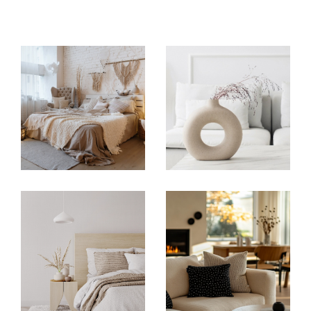
Transaction immobilière
Spécialiste de la
transaction immobilière à Méri
gnac,
IMMOASSOCIÉS GESTION accompagne
vendeurs et acquéreurs dans tous leurs projets
immobiliers. Grâce à notre parfaite connaissance
du marché immobilier à Mérignac et dans la
métropole bordelaise, nous vous aidons à vendre
ou acheter un bien dans les meilleures conditions.
Maison familiale, appartement, investissement
locatif ou résidence principale : notre équipe vous
conseille à chaque étape de votre projet
immobilier. Notre objectif est de vous proposer un
accompagnement personnalisé, réactif et
efficace afin de sécuriser votre transaction
immobilière à Mérignac.