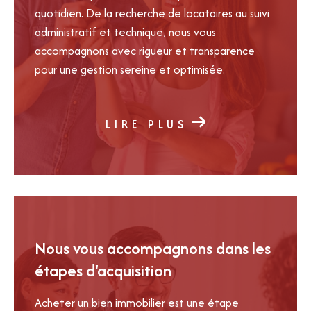
quotidien. De la recherche de locataires au suivi
plus rapidement et dans les meilleures conditions.
administratif et technique, nous vous
Contactez IMMOASSOCIÉS GESTION pour
accompagnons avec rigueur et transparence
réaliser votre estimation immobilière à Mérignac
pour une gestion sereine et optimisée.
et obtenir des conseils personnalisés adaptés à
votre projet.
LIRE PLUS
Nous vous accompagnons dans les
étapes d'acquisition
Acheter un bien immobilier est une étape