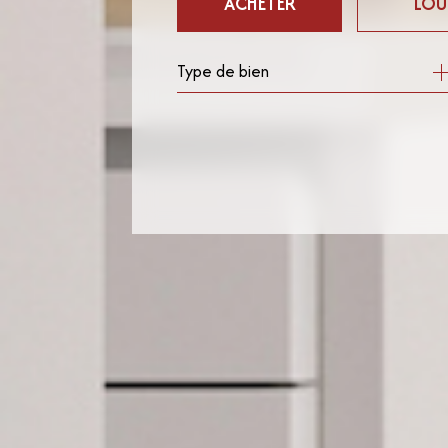
ACHETER
LOU
Type de bien
de l'ancien
à l'ann
de l'immo pro
de l'im